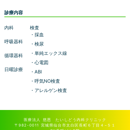
診療内容
内科
検査
・採血
呼吸器科
・検尿
・単純エックス線
循環器科
・心電図
日曜診療
・ABI
・呼気NO検査
・アレルゲン検査
医療法人 慈恩 たいしどう内科クリニック
〒982-0011 宮城県仙台市太白区長町６丁目４−５１