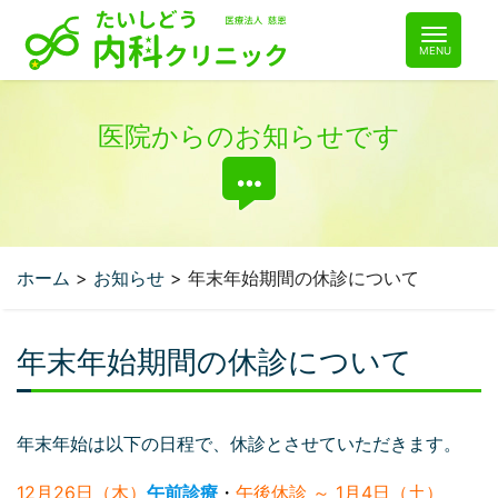
コ
ン
テ
ン
ツ
医院からのお知らせです
へ
ホーム
>
お知らせ
>
年末年始期間の休診について
年末年始期間の休診について
年末年始は以下の日程で、休診とさせていただきます。
12月26日（木）
午前診療
・
午後休診 ～ 1月4日（土）