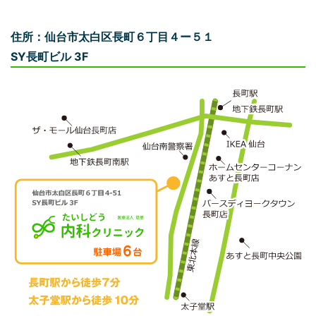
住所：仙台市太白区長町６丁目４ー５１
SY長町ビル 3F