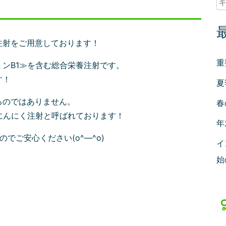
索
注射をご用意しております！
重
ンB1≫を含む総合栄養注射です。
す！
夏
るのではありません。
春
にんにく注射と呼ばれております！
年
でご安心ください(o^―^o)
イ
始
t