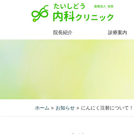
コ
ン
テ
ン
ツ
院長紹介
診療案内
へ
ホーム
>
お知らせ
>
にんにく注射について！