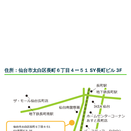
住所：仙台市太白区長町６丁目４ー５１
SY長町ビル 3F