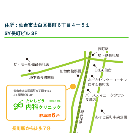
住所：仙台市太白区長町６丁目４ー５１
SY長町ビル 3F