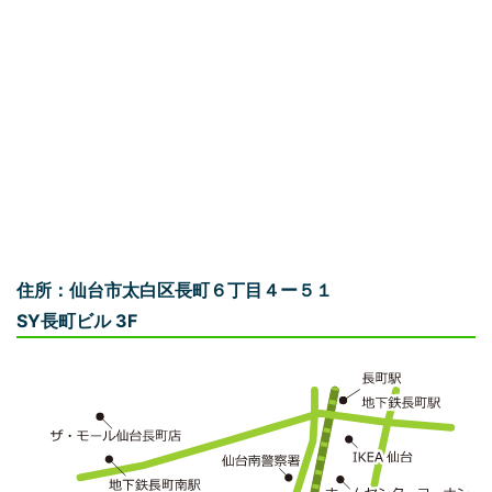
住所：仙台市太白区長町６丁目４ー５１
SY長町ビル 3F