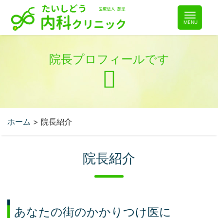
コ
ン
テ
ン
ツ
院長プロフィールです
へ
ホーム
>
院長紹介
院長紹介
あなたの街のかかりつけ医に